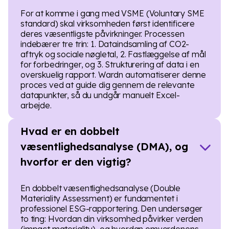
For at komme i gang med VSME (Voluntary SME
standard) skal virksomheden først identificere
deres væsentligste påvirkninger. Processen
indebærer tre trin: 1. Dataindsamling af CO2-
aftryk og sociale nøgletal, 2. Fastlæggelse af mål
for forbedringer, og 3. Strukturering af data i en
overskuelig rapport. Wardn automatiserer denne
proces ved at guide dig gennem de relevante
datapunkter, så du undgår manuelt Excel-
arbejde.
Hvad er en dobbelt
væsentlighedsanalyse (DMA), og
hvorfor er den vigtig?
En dobbelt væsentlighedsanalyse (Double
Materiality Assessment) er fundamentet i
professionel ESG-rapportering. Den undersøger
to ting: Hvordan din virksomhed påvirker verden
(impact materiality), og hvordan omverdenens