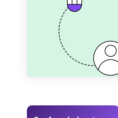
VSME klar)
Download en gratis ESG rapport skab
hvordan du laver en ESG rapport trin
praktisk ESG template baseret på 
Author
Title
Publish
Anders Spile Christensen
Founder
April 22, 2