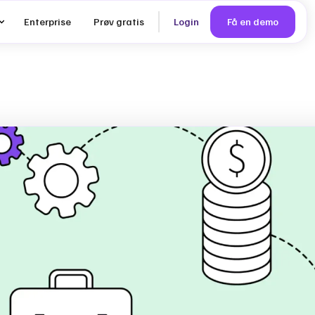
Enterprise
Prøv gratis
Login
Få en demo
 SMV’er
load –