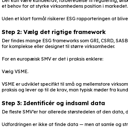
Det kan være kundekrav, forberedelse til regulering, ø
et behov for at styrke virksomhedens position i markedet.
Uden et klart formål risikerer ESG rapporteringen at bliv
Step 2: Vælg det rigtige framework
Der findes mange ESG frameworks som GRI, CSRD, SASB o
for komplekse eller designet til større virksomheder.
For en europæisk SMV er det i praksis enklere:
Vælg VSME.
VSME er udviklet specifikt til små og mellemstore virksom
praksis og lever op til de krav, man typisk møder fra ku
Step 3: Identificér og indsaml data
De fleste SMV’er har allerede størstedelen af den data, d
Udfordringen er ikke at finde data — men at samle og st