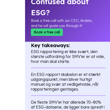
Confused about
ESG?
Book a free call with our CEO, Anders,
and he will guide you through it!
Book a free call
Key takeaways:
ESG rapportering er ikke svært, den
største udfordring for SMV’er er at vide,
hvor man skal starte.
En ESG rapport skabelon er et stærkt
udgangspunkt, men bliver hurtigt
manuel og svær at vedligeholde, når
rapporteringen gentages.
De fleste SMV’er har allerede 70–80%
af ESG-dataene, de ligger bare spredt i