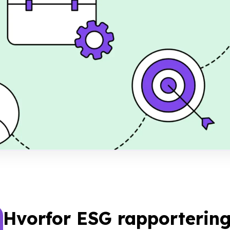
elon til SMV’er. Lær
 for trin med en
VSME og EU-krav.
ed
026
Hvorfor ESG rapportering 