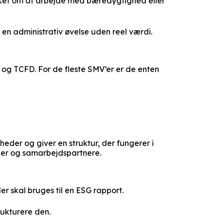
nsket om at arbejde med bæredygtighed eller
e en administrativ øvelse uden reel værdi.
g TCFD. For de fleste SMV’er er de enten
heder og giver en struktur, der fungerer i
nder og samarbejdspartnere.
er skal bruges til en ESG rapport.
rukturere den.