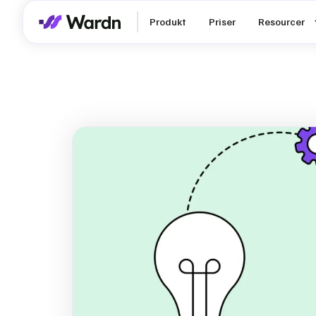
Produkt
Priser
Resourcer
ESG rapport
skabelon til
(Gratis down