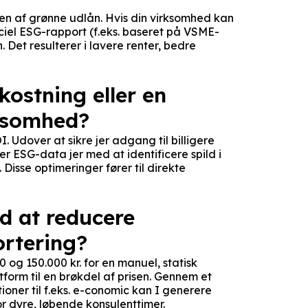
n af grønne udlån. Hvis din virksomhed kan
el ESG-rapport (f.eks. baseret på VSME-
. Det resulterer i lavere renter, bedre
ostning eller en
rksomhed?
. Udover at sikre jer adgang til billigere
 ESG-data jer med at identificere spild i
 Disse optimeringer fører til direkte
d at reducere
ortering?
 og 150.000 kr. for en manuel, statisk
form til en brøkdel af prisen. Gennem et
ner til f.eks. e-conomic kan I generere
or dyre, løbende konsulenttimer.