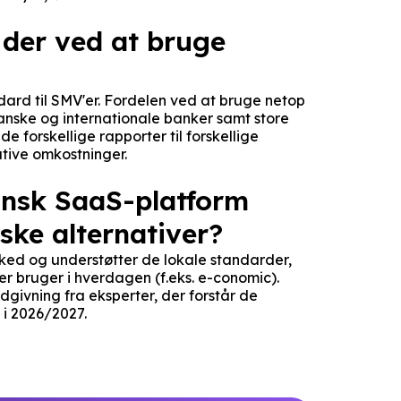
r der ved at bruge
dard til SMV'er. Fordelen ved at bruge netop
anske og internationale banker samt store
de forskellige rapporter til forskellige
ative omkostninger.
dansk SaaS-platform
ke alternativer?
ked og understøtter de lokale standarder,
r bruger i hverdagen (f.eks. e-conomic).
givning fra eksperter, der forstår de
 i 2026/2027.