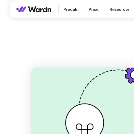
Produkt
Priser
Resourcer
ESG-rapport
som et Værkt
Forretningsv