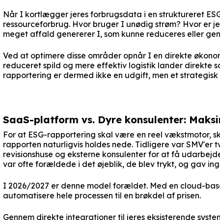
Når I kortlægger jeres forbrugsdata i en struktureret ESG
ressourceforbrug. Hvor bruger I unødig strøm? Hvor er j
meget affald genererer I, som kunne reduceres eller g
Ved at optimere disse områder opnår I en direkte økonom
reduceret spild og mere effektiv logistik lander direkte 
rapportering er dermed ikke en udgift, men et strategisk s
SaaS-platform vs. Dyre konsulenter: Maksi
For at ESG-rapportering skal være en reel vækstmotor, 
rapporten naturligvis holdes nede. Tidligere var SMV'er t
revisionshuse og eksterne konsulenter for at få udarbejde
var ofte forældede i det øjeblik, de blev trykt, og gav i
I 2026/2027 er denne model forældet. Med en cloud-ba
automatisere hele processen til en brøkdel af prisen.
Gennem direkte integrationer til jeres eksisterende syste