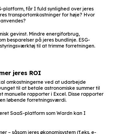
-platform, får I fuld synlighed over jeres
eres transportomkostninger for høje? Hvor
enanvendes?
isk gevinst. Mindre energiforbrug,
som besparelser på jeres bundlinje. ESG-
tyringsværktøj til at trimme forretningen.
mer jeres ROI
skal omkostningerne ved at udarbejde
vunget til at betale astronomiske summer til
t manuelle rapporter i Excel. Disse rapporter
ngen løbende forretningsværdi.
seret SaaS-platform som Wardn kan I
mer – såsom jeres økonomisystem (f.eks. e-