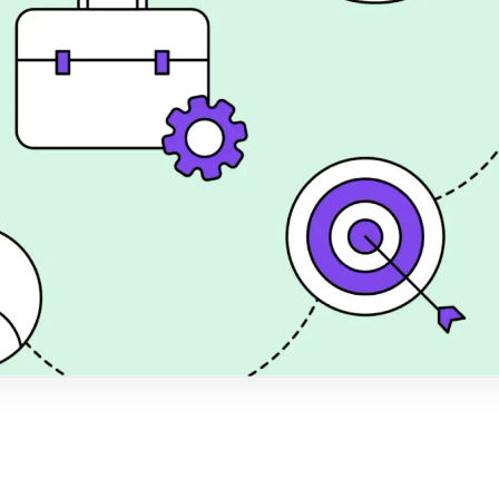
rends i
 banken kræver ESG-
SMV omsætter
ed automatiseret
shed
, 2026