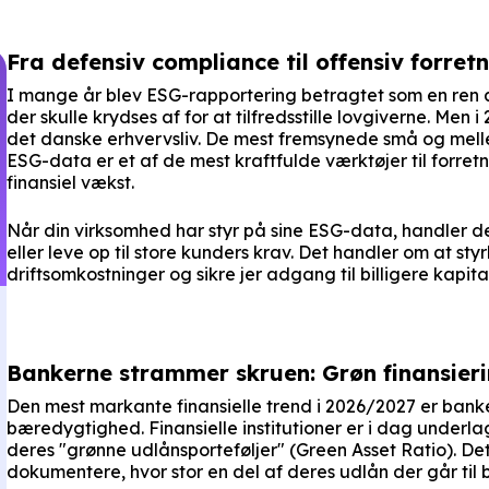
Fra defensiv compliance til offensiv forret
I mange år blev ESG-rapportering betragtet som en ren a
der skulle krydses af for at tilfredsstille lovgiverne. Men
det danske erhvervsliv. De mest fremsynede små og melle
ESG-data er et af de mest kraftfulde værktøjer til forre
finansiel vækst.
Når din virksomhed har styr på sine ESG-data, handler 
eller leve op til store kunders krav. Det handler om at sty
driftsomkostninger og sikre jer adgang til billigere kapital
Bankerne strammer skruen: Grøn finansier
Den mest markante finansielle trend i 2026/2027 er banke
bæredygtighed. Finansielle institutioner er i dag underl
deres "grønne udlånsporteføljer" (Green Asset Ratio). Det
dokumentere, hvor stor en del af deres udlån der går til 