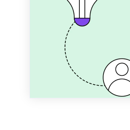
Finansielle t
2026/2027
Grøn finansiering og billigere lån i
data i 2026/2027. Se, hvordan din 
compliance til bundlinje og vækst m
VSME-rapportering.
Author
Title
Publi
Anders Spile Christensen
Co-founder
May 26