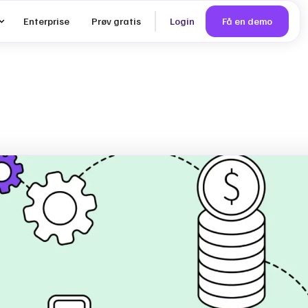
Enterprise
Prøv gratis
Login
Få en demo
ering
øj til
ækst: