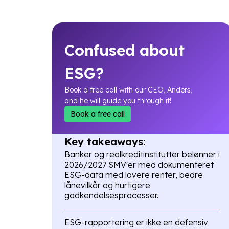
Confused about
ESG?
Book a free call with our CEO, Anders,
and he will guide you through it!
Book a free call
Key takeaways:
Banker og realkreditinstitutter belønner i
2026/2027 SMV'er med dokumenteret
ESG-data med lavere renter, bedre
lånevilkår og hurtigere
godkendelsesprocesser.
ESG-rapportering er ikke en defensiv