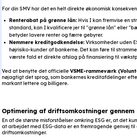
For din SMV har det en helt direkte økonomisk konsekven
Renterabat på grønne lån:
Hvis I kan fremvise en s
standard, kan I kvalificere jer til "grønne lån" eller 
betyder lavere renter og færre gebyrer.
Nemmere kreditgodkendelse:
Virksomheder uden ES
højrisiko-kunder af bankerne. Det kan føre til strammer
værste fald et direkte afslag på finansiering til vækstp
Ved at benytte det officielle
VSME-rammeværk (Voluntar
nøjagtigt det sprog, som bankernes kreditafdelinger efter
markant lettere og billigere.
Optimering af driftsomkostninger gennem 
En af de største misforståelser omkring ESG er, at det k
at arbejdet med ESG-data er en fremragende genvej til a
driftsomkostninger.