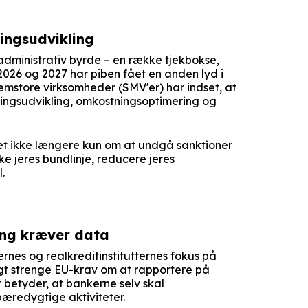
ningsudvikling
dministrativ byrde – en række tjekbokse,
 i 2026 og 2027 har piben fået en anden lyd i
mstore virksomheder (SMV'er) har indset, at
tningsudvikling, omkostningsoptimering og
det ikke længere kun om at undgå sanktioner
rke jeres bundlinje, reducere jeres
.
ing kræver data
rnes og realkreditinstitutternes fokus på
agt strenge EU-krav om at rapportere på
 betyder, at bankerne selv skal
bæredygtige aktiviteter.