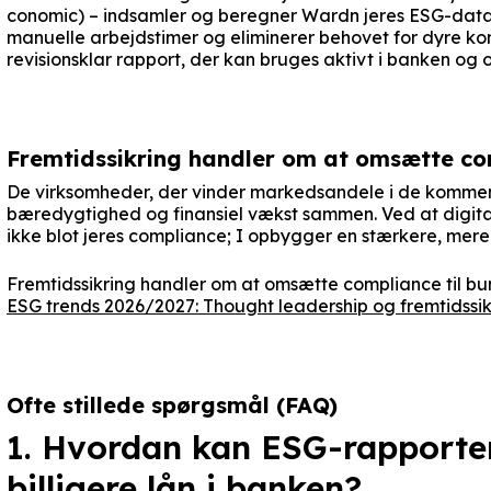
conomic) – indsamler og beregner Wardn jeres ESG-data a
manuelle arbejdstimer og eliminerer behovet for dyre kon
revisionsklar rapport, der kan bruges aktivt i banken og 
Fremtidssikring handler om at omsætte com
De virksomheder, der vinder markedsandele i de kommen
bæredygtighed og finansiel vækst sammen. Ved at digitali
ikke blot jeres compliance; I opbygger en stærkere, mere
Fremtidssikring handler om at omsætte compliance til bund
ESG trends 2026/2027: Thought leadership og fremtidssik
Ofte stillede spørgsmål (FAQ)
1. Hvordan kan ESG-rapporte
billigere lån i banken?