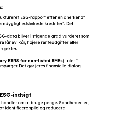
s:
truktureret ESG-rapport efter en anerkendt
"bæredygtighedslinkede kreditter". Det
G-data bliver i stigende grad vurderet som
e lånevilkår, højere renteudgifter eller i
rojekter.
y ESRS for non-listed SMEs)
taler I
spørger. Det gør jeres finansielle dialog
ESG-indsigt
un handler om at bruge penge. Sandheden er,
t identificere spild og reducere