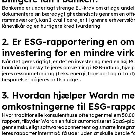
Bankerne er underlagt strenge EU-krav om at øge andele
dokumentere sin bæredygtighedsindsats gennem en offici
rammeværket), kan I kvalificere jer til grønne erhvervslån
lånevilkår og en hurtigere kreditvurdering.
2. Er ESG-rapportering en omk
investering for en mindre vi
Når det gøres rigtigt, er det en investering med en høj ROI
banklån og beskytte jeres omsætning i B2B-udbud, hjælper
jeres ressourceforbrug (f.eks. energi, transport og affald).
besparelser på jeres driftsbudget.
3. Hvordan hjælper Wardn me
omkostningerne til ESG-rapp
Hvor traditionelle konsulenthuse ofte tager mellem 50.000
rapport, tilbyder Wardn en fuldt automatiseret SaaS-plat
gennemskueligt softwareabonnement og smarte integratio
jeres rapporter internt på få uger uden at skulle betale f