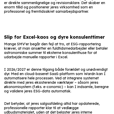
er direkte sammenlignelige og revisionsklare. Det skaber en
enorm tillid og positionerer jeres virksomhed som en
professionel og fremtidssikret samarbejdspartner.
Slip for Excel-kaos og dyre konsulenttimer
Mange SMV'er begår den fejl at tro, at ESG-rapportering
kræver, at man ansætter en fuldtidsmedarbejder eller betaler
astronomiske summer til eksterne konsulenthuse for at
udarbejde manuelle rapporter i Excel.
I 2026/2027 er denne tilgang både forældet og unødvendigt
dyr. Med en cloud-baseret SaaS-platform som Wardn kan I
automatisere hele processen. Ved at integrere systemet
direkte med jeres eksisterende værktøjer – såsom jeres
økonomisystem (f.eks. e-conomic) – kan I indsamle, beregne
og validere jeres ESG-data automatisk.
Det betyder, at jeres salgsafdeling altid har opdaterede,
professionelle rapporter klar til at vedlægge
udbudsmaterialet, uden at det belaster jeres interne