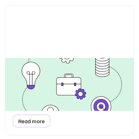
Hvordan indsamler jeg data til
emissionsberegning for
medarbejderpendling?
Lær, hvordan du indsamler præcise data om
medarbejderpendling til din ESG-rapport, forstå hvorfor
det hører til i Scope 3, og se hvordan et enkelt
spørgeskema gør processen nem.
Read more