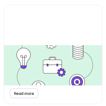
Hvordan rapporterer jeg
forbrugsdata, når jeg lejer
kontorplads?
Lær, hvordan du rapporterer forbrugsdata for et lejet
kontor, kontorhotel eller coworking space i din ESG-
rapport, herunder metoder til forholdsmæssig fordeling
og fakturabaserede estimater.
Read more