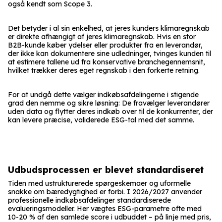
også kendt som Scope 3.
Det betyder i al sin enkelhed, at jeres kunders klimaregnskab
er direkte afhængigt af jeres klimaregnskab. Hvis en stor
B2B-kunde køber ydelser eller produkter fra en leverandør,
der ikke kan dokumentere sine udledninger, tvinges kunden til
at estimere tallene ud fra konservative branchegennemsnit,
hvilket trækker deres eget regnskab i den forkerte retning.
For at undgå dette vælger indkøbsafdelingerne i stigende
grad den nemme og sikre løsning: De fravælger leverandører
uden data og flytter deres indkøb over til de konkurrenter, der
kan levere præcise, validerede ESG-tal med det samme.
Udbudsprocessen er blevet standardiseret
Tiden med ustrukturerede spørgeskemaer og uformelle
snakke om bæredygtighed er forbi. I 2026/2027 anvender
professionelle indkøbsafdelinger standardiserede
evalueringsmodeller. Her vægtes ESG-parametre ofte med
10-20 % af den samlede score i udbuddet – på linje med pris,