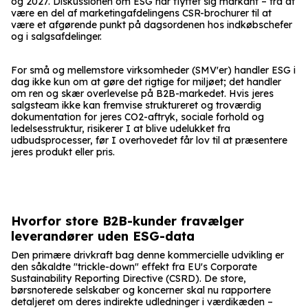
og 2027. Diskussionen om ESG har flyttet sig markant – fra at
være en del af marketingafdelingens CSR-brochurer til at
være et afgørende punkt på dagsordenen hos indkøbschefer
og i salgsafdelinger.
For små og mellemstore virksomheder (SMV'er) handler ESG i
dag ikke kun om at gøre det rigtige for miljøet; det handler
om ren og skær overlevelse på B2B-markedet. Hvis jeres
salgsteam ikke kan fremvise struktureret og troværdig
dokumentation for jeres CO2-aftryk, sociale forhold og
ledelsesstruktur, risikerer I at blive udelukket fra
udbudsprocesser, før I overhovedet får lov til at præsentere
jeres produkt eller pris.
Hvorfor store B2B-kunder fravælger
leverandører uden ESG-data
Den primære drivkraft bag denne kommercielle udvikling er
den såkaldte "trickle-down" effekt fra EU's Corporate
Sustainability Reporting Directive (CSRD). De store,
børsnoterede selskaber og koncerner skal nu rapportere
detaljeret om deres indirekte udledninger i værdikæden –