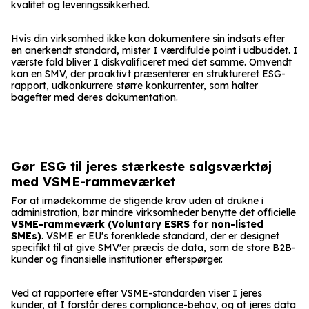
kvalitet og leveringssikkerhed.
Hvis din virksomhed ikke kan dokumentere sin indsats efter
en anerkendt standard, mister I værdifulde point i udbuddet. I
værste fald bliver I diskvalificeret med det samme. Omvendt
kan en SMV, der proaktivt præsenterer en struktureret ESG-
rapport, udkonkurrere større konkurrenter, som halter
bagefter med deres dokumentation.
Gør ESG til jeres stærkeste salgsværktøj
med VSME-rammeværket
For at imødekomme de stigende krav uden at drukne i
administration, bør mindre virksomheder benytte det officielle
VSME-rammeværk (Voluntary ESRS for non-listed
SMEs)
. VSME er EU's forenklede standard, der er designet
specifikt til at give SMV'er præcis de data, som de store B2B-
kunder og finansielle institutioner efterspørger.
Ved at rapportere efter VSME-standarden viser I jeres
kunder, at I forstår deres compliance-behov, og at jeres data