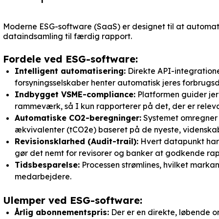
Moderne ESG-software (SaaS) er designet til at automati
dataindsamling til færdig rapport.
Fordele ved ESG-software:
Intelligent automatisering:
Direkte API-integratione
forsyningsselskaber henter automatisk jeres forbrugs
Indbygget VSME-compliance:
Platformen guider jer
rammeværk, så I kun rapporterer på det, der er releva
Automatiske CO2-beregninger:
Systemet omregner a
ækvivalenter (tCO2e) baseret på de nyeste, videnskab
Revisionsklarhed (Audit-trail):
Hvert datapunkt har e
gør det nemt for revisorer og banker at godkende rap
Tidsbesparelse:
Processen strømlines, hvilket marka
medarbejdere.
Ulemper ved ESG-software:
Årlig abonnementspris:
Der er en direkte, løbende 