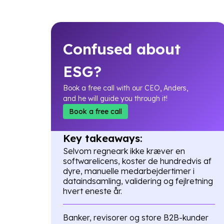
Confused about
ESG?
Book a free call with our CEO, Anders,
and he will guide you through it!
Book a free call
Key takeaways:
Selvom regneark ikke kræver en
softwarelicens, koster de hundredvis af
dyre, manuelle medarbejdertimer i
dataindsamling, validering og fejlretning
hvert eneste år.
Banker, revisorer og store B2B-kunder