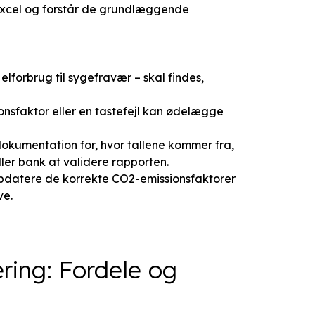
Excel og forstår de grundlæggende
lforbrug til sygefravær – skal findes,
ionsfaktor eller en tastefejl kan ødelægge
okumentation for, hvor tallene kommer fra,
ller bank at validere rapporten.
 opdatere de korrekte CO2-emissionsfaktorer
ve.
ring: Fordele og