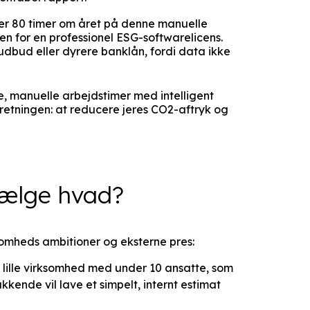
er 80 timer om året på denne manuelle
sen for en professionel ESG-softwarelicens.
te udbud eller dyrere banklån, fordi data ikke
re, manuelle arbejdstimer med intelligent
forretningen: at reducere jeres CO2-aftryk og
vælge hvad?
omheds ambitioner og eksterne pres:
t lille virksomhed med under 10 ansatte, som
kende vil lave et simpelt, internt estimat