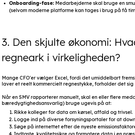
Onboarding-fase:
Medarbejderne skal bruge en smule
(selvom moderne platforme kan tages i brug på få tim
3. Den skjulte økonomi: Hvad
regneark i virkeligheden?
Mange CFO'er vælger Excel, fordi det umiddelbart fremst
laver et reelt kommercielt regnestykke, forholder det sig 
Når en SMV rapporterer manuelt, skal en eller flere meda
bæredygtighedsansvarlig) bruge ugevis på at:
Rikke kolleger for data om kørsel, affald og trivsel.
Logge ind på diverse forsyningsportaler for at dow
Søge på internettet efter de nyeste emissionsfaktore
Indtaste, kvalitetssikre og formatere data i en præ