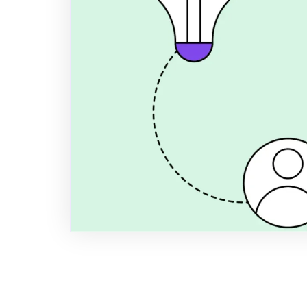
Fordele og 
for SMV'er i
Skal jeres SMV vælge ESG-software 
Excel? Få den komplette sammenligni
ulemper, tidsforbrug og de skjulte 
manuel ESG-rapportering i 2026.
Author
Title
Publi
Anders Spile Christensen
Co-founder
May 26