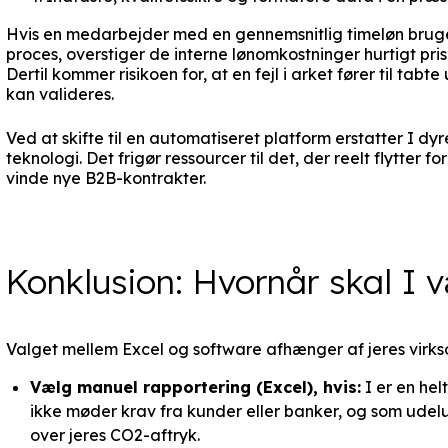
Hvis en medarbejder med en gennemsnitlig timeløn brug
proces, overstiger de interne lønomkostninger hurtigt pri
Dertil kommer risikoen for, at en fejl i arket fører til tab
kan valideres.
Ved at skifte til en automatiseret platform erstatter I dy
teknologi. Det frigør ressourcer til det, der reelt flytter 
vinde nye B2B-kontrakter.
Konklusion: Hvornår skal I 
Valget mellem Excel og software afhænger af jeres virks
Vælg manuel rapportering (Excel), hvis:
I er en hel
ikke møder krav fra kunder eller banker, og som udeluk
over jeres CO2-aftryk.