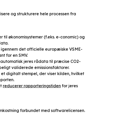
sere og strukturere hele processen fra
r til økonomisystemer (f.eks. e-conomic) og
data.
 igennem det officielle europæiske VSME-
nt for en SMV.
utomatisk jeres rådata til præcise CO2-
eligt validerede emissionsfaktorer.
t digitalt stempel, der viser kilden, hvilket
porten.
nt
reducerer rapporteringstiden
for jeres
omkostning forbundet med softwarelicensen.