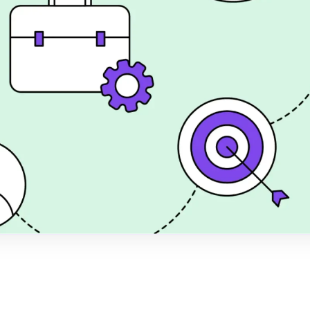
ulemper
 2026
eller fortsætte med
ng af fordele,
omkostninger ved
shed
, 2026