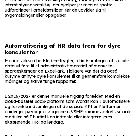
internt styringsværktøj, der hjælper jer med at spotte
udfordringer i arbejdsmiljøet, før de udvikler sig til
sygemeldinger eller opsigelser.
Automatisering af HR-data frem for dyre
konsulenter
Mange virksomhedsledere frygter, at indsamlingen af sociale
data vil føre til et administrativt mareridt af manuelle
spørgeskemaer og Excel-ark. Tidligere var det da også
kutyme at hyre dyre konsulenter til at gennemføre komplekse
målinger og skrive tunge rapporter.
I 2026/2027 er denne manuelle tilgang forældet. Med en
cloud-baseret SaaS-platform som Wardn kan I automatisere
og forenkle indsamlingen af de sociale KPI'er. Platformen
guider jer pædagogisk igennem VSME-rammeværkets sociale
moduler, så I hurtigt kan indtaste eller integrere jeres
eksisterende HR- og løndata.