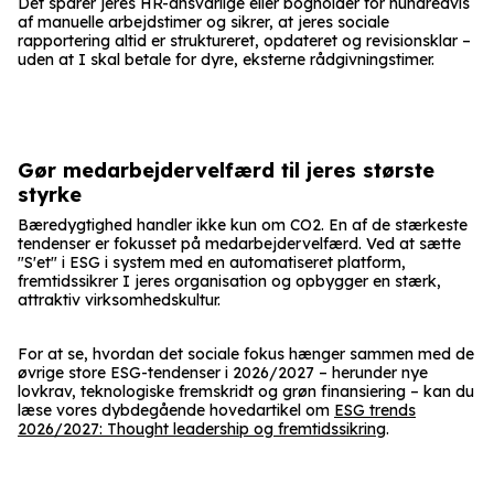
Det sparer jeres HR-ansvarlige eller bogholder for hundredvis
af manuelle arbejdstimer og sikrer, at jeres sociale
rapportering altid er struktureret, opdateret og revisionsklar –
uden at I skal betale for dyre, eksterne rådgivningstimer.
Gør medarbejdervelfærd til jeres største
styrke
Bæredygtighed handler ikke kun om CO2. En af de stærkeste
tendenser er fokusset på medarbejdervelfærd. Ved at sætte
"S'et" i ESG i system med en automatiseret platform,
fremtidssikrer I jeres organisation og opbygger en stærk,
attraktiv virksomhedskultur.
For at se, hvordan det sociale fokus hænger sammen med de
øvrige store ESG-tendenser i 2026/2027 – herunder nye
lovkrav, teknologiske fremskridt og grøn finansiering – kan du
læse vores dybdegående hovedartikel om
ESG trends
2026/2027: Thought leadership og fremtidssikring
.