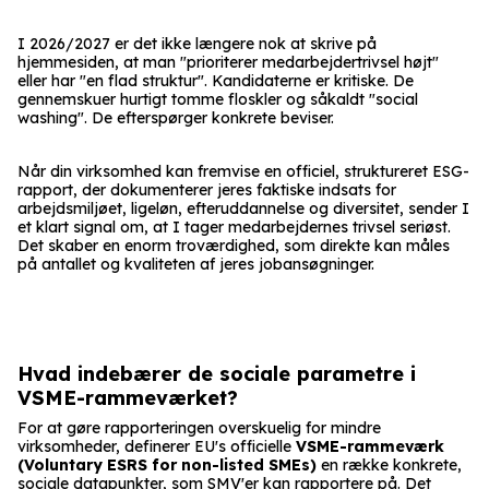
I 2026/2027 er det ikke længere nok at skrive på
hjemmesiden, at man "prioriterer medarbejdertrivsel højt"
eller har "en flad struktur". Kandidaterne er kritiske. De
gennemskuer hurtigt tomme floskler og såkaldt "social
washing". De efterspørger konkrete beviser.
Når din virksomhed kan fremvise en officiel, struktureret ESG-
rapport, der dokumenterer jeres faktiske indsats for
arbejdsmiljøet, ligeløn, efteruddannelse og diversitet, sender I
et klart signal om, at I tager medarbejdernes trivsel seriøst.
Det skaber en enorm troværdighed, som direkte kan måles
på antallet og kvaliteten af jeres jobansøgninger.
Hvad indebærer de sociale parametre i
VSME-rammeværket?
For at gøre rapporteringen overskuelig for mindre
virksomheder, definerer EU's officielle
VSME-rammeværk
(Voluntary ESRS for non-listed SMEs)
en række konkrete,
sociale datapunkter, som SMV'er kan rapportere på. Det