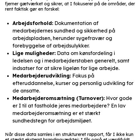
fjerner gætværket og sikrer, at I fokuserer på de områder, der
rent faktisk gør en forskel:
Arbejdsforhold:
Dokumentation af
medarbejdernes sundhed og sikkerhed på
arbejdspladsen, herunder sygefravær og
forebyggelse af arbejdsulykker.
Lige muligheder:
Data om kønsfordeling i
ledelsen og i medarbejderstaben generelt, samt
indsatser for at sikre ligeløn for lige arbejde.
Medarbejderudvikling:
Fokus på
efteruddannelse, kurser og personlig udvikling for
de ansatte.
Medarbejderomsætning (Turnover):
Hvor gode
er I til at fastholde jeres medarbejdere? En lav
medarbejderomsætning er et stærkt
sundhedstegn for arbejdsmiljøet.
Når disse data samles i en struktureret rapport, får I ikke kun
et stærkt eksternt brandingværktøj; I får også et værdifuldt