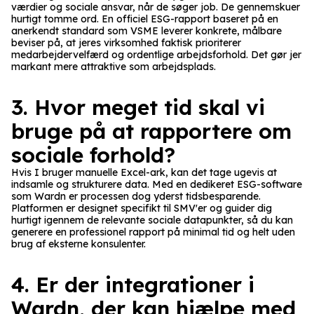
værdier og sociale ansvar, når de søger job. De gennemskuer
hurtigt tomme ord. En officiel ESG-rapport baseret på en
anerkendt standard som VSME leverer konkrete, målbare
beviser på, at jeres virksomhed faktisk prioriterer
medarbejdervelfærd og ordentlige arbejdsforhold. Det gør jer
markant mere attraktive som arbejdsplads.
3. Hvor meget tid skal vi
bruge på at rapportere om
sociale forhold?
Hvis I bruger manuelle Excel-ark, kan det tage ugevis at
indsamle og strukturere data. Med en dedikeret ESG-software
som Wardn er processen dog yderst tidsbesparende.
Platformen er designet specifikt til SMV'er og guider dig
hurtigt igennem de relevante sociale datapunkter, så du kan
generere en professionel rapport på minimal tid og helt uden
brug af eksterne konsulenter.
4. Er der integrationer i
Wardn, der kan hjælpe med