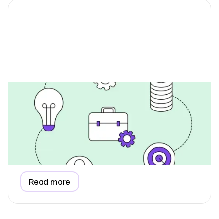
Hvordan indsamler jeg data til
emissionsberegning for
medarbejderpendling?
Lær, hvordan du indsamler præcise data om
medarbejderpendling til din ESG-rapport, forstå hvorfor
det hører til i Scope 3, og se hvordan et enkelt
spørgeskema gør processen nem.
Read more