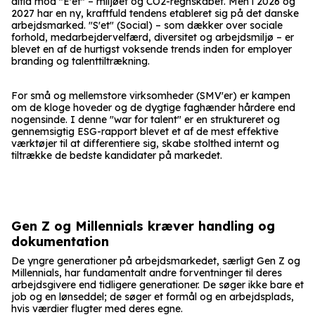
altid mod "E'et" – miljøet og CO2-regnskabet. Men i 2026 og
2027 har en ny, kraftfuld tendens etableret sig på det danske
arbejdsmarked. "S'et" (Social) – som dækker over sociale
forhold, medarbejdervelfærd, diversitet og arbejdsmiljø – er
blevet en af de hurtigst voksende trends inden for employer
branding og talenttiltrækning.
For små og mellemstore virksomheder (SMV'er) er kampen
om de kloge hoveder og de dygtige faghænder hårdere end
nogensinde. I denne "war for talent" er en struktureret og
gennemsigtig ESG-rapport blevet et af de mest effektive
værktøjer til at differentiere sig, skabe stolthed internt og
tiltrække de bedste kandidater på markedet.
Gen Z og Millennials kræver handling og
dokumentation
De yngre generationer på arbejdsmarkedet, særligt Gen Z og
Millennials, har fundamentalt andre forventninger til deres
arbejdsgivere end tidligere generationer. De søger ikke bare et
job og en lønseddel; de søger et formål og en arbejdsplads,
hvis værdier flugter med deres egne.