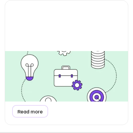
Hvordan rapporterer jeg
forbrugsdata, når jeg lejer
kontorplads?
Lær, hvordan du rapporterer forbrugsdata for et lejet
kontor, kontorhotel eller coworking space i din ESG-
rapport, herunder metoder til forholdsmæssig fordeling
og fakturabaserede estimater.
Read more