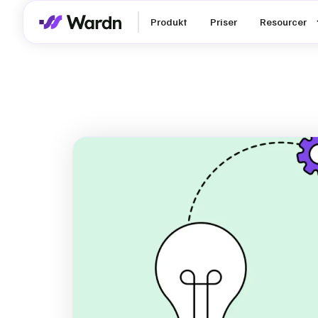
Produkt
Priser
Resourcer
Scope 3 og 
Sådan opfyl
SMV kravene