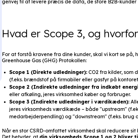
genvej til at levere præcis de data, de store B2B-kunder 
Hvad er Scope 3, og hvorfo
For at forstå kravene fra dine kunder, skal vi kort se på
Greenhouse Gas (GHG) Protokollen:
Scope 1 (Direkte udledninger):
CO2 fra kilder, som d
(f.eks. brændstof på firmabiler eller gasfyr på kontoret
Scope 2 (Indirekte udledninger fra indkøbt energi
eller afkøling, jeres virksomhed køber og forbruger.
Scope 3 (Indirekte udledninger i værdikæden):
All
jeres virksomheds værdikæde – både "upstream" (f.eks
medarbejderpendling) og "downstream" (f.eks. brug og
Når en stor CSRD-omfattet virksomhed skal reducere sit 
Det betyder, at
din virksomheds Scope 1 og 2 bliver t