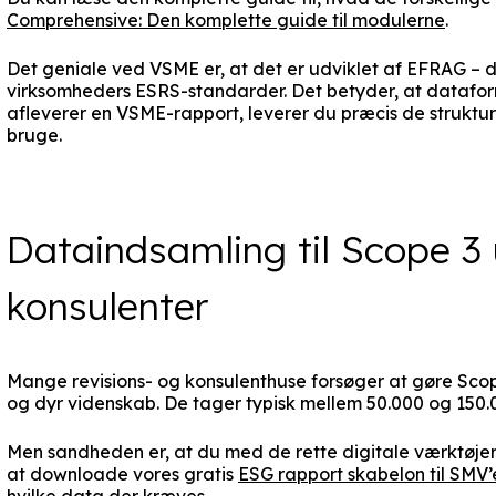
Comprehensive: Den komplette guide til modulerne
.
Det geniale ved VSME er, at det er udviklet af EFRAG – 
virksomheders ESRS-standarder. Det betyder, at dataf
afleverer en VSME-rapport, leverer du præcis de struktu
bruge.
Dataindsamling til Scope 3
konsulenter
Mange revisions- og konsulenthuse forsøger at gøre Scop
og dyr videnskab. De tager typisk mellem 50.000 og 150.00
Men sandheden er, at du med de rette digitale værktøjer
at downloade vores gratis
ESG rapport skabelon til SMV’
hvilke data der kræves.