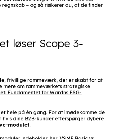
 regnskab – og så risikerer du, at de finder
 løser Scope 3-
e, frivillige rammeværk, der er skabt for at
se mere om rammeværkets strategiske
t: Fundamentet for Wardns ESG-
 det hele på én gang. For at imødekomme de
n hvis dine B2B-kunder efterspørger dybere
ve-modulet
.
 moduler indeholder, her:
VSME Basic vs.