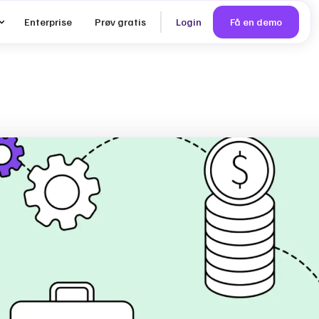
Enterprise
Prøv gratis
Login
Få en demo
VSME:
der din
 fra