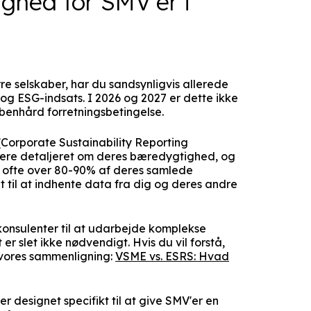
ighed for SMV'er i
rre selskaber, har du sandsynligvis allerede
g ESG-indsats. I 2026 og 2027 er dette ikke
benhård forretningsbetingelse.
 (Corporate Sustainability Reporting
rtere detaljeret om deres bæredygtighed, og
 ofte over 80-90% af deres samlede
t til at indhente data fra dig og deres andre
konsulenter til at udarbejde komplekse
r slet ikke nødvendigt. Hvis du vil forstå,
e vores sammenligning:
VSME vs. ESRS: Hvad
 er designet specifikt til at give SMV'er en