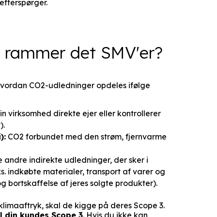
efterspørger.
r rammer det SMV'er?
, hvordan CO2-udledninger opdeles ifølge
in virksomhed direkte ejer eller kontrollerer
).
):
CO2 forbundet med den strøm, fjernvarme
e andre indirekte udledninger, der sker i
. indkøbte materialer, transport af varer og
 bortskaffelse af jeres solgte produkter).
klimaaftryk, skal de kigge på deres Scope 3.
il din kundes Scope 3
. Hvis du ikke kan