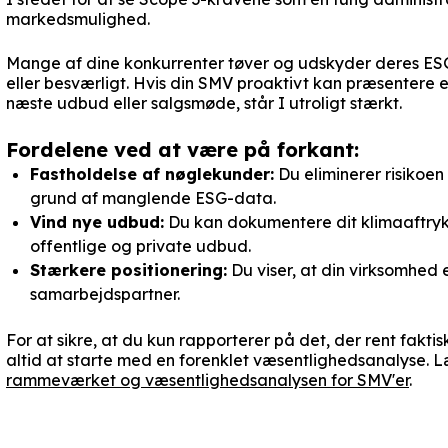
markedsmulighed.
Mange af dine konkurrenter tøver og udskyder deres ESG-r
eller besværligt. Hvis din SMV proaktivt kan præsentere e
næste udbud eller salgsmøde, står I utroligt stærkt.
Fordelene ved at være på forkant:
Fastholdelse af nøglekunder:
Du eliminerer risikoen
grund af manglende ESG-data.
Vind nye udbud:
Du kan dokumentere dit klimaaftryk s
offentlige og private udbud.
Stærkere positionering:
Du viser, at din virksomhed e
samarbejdspartner.
For at sikre, at du kun rapporterer på det, der rent faktis
altid at starte med en forenklet væsentlighedsanalyse. 
rammeværket og væsentlighedsanalysen for SMV'er
.