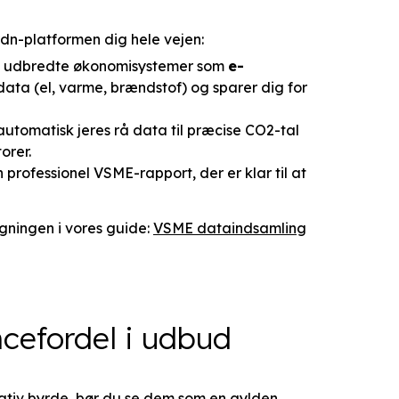
rdn-platformen dig hele vejen:
d udbredte økonomisystemer som
e-
data (el, varme, brændstof) og sparer dig for
tomatisk jeres rå data til præcise CO2-tal
orer.
professionel VSME-rapport, der er klar til at
gningen i vores guide:
VSME dataindsamling
ncefordel i udbud
rativ byrde, bør du se dem som en gylden