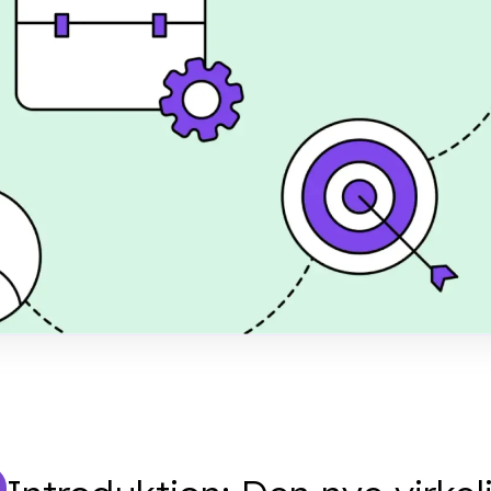
under
 3 ESG-krav fra store
mmeværket. Undgå
pporteringen med
shed
er 28, 2024