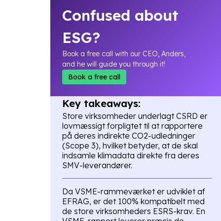
Confused about
ESG?
Book a free call with our CEO, Anders,
and he will guide you through it!
Book a free call
Key takeaways:
Store virksomheder underlagt CSRD er
lovmæssigt forpligtet til at rapportere
på deres indirekte CO2-udledninger
(Scope 3), hvilket betyder, at de skal
indsamle klimadata direkte fra deres
SMV-leverandører.
Da VSME-rammeværket er udviklet af
EFRAG, er det 100% kompatibelt med
de store virksomheders ESRS-krav. En
VSME-rapport leverer præcis de