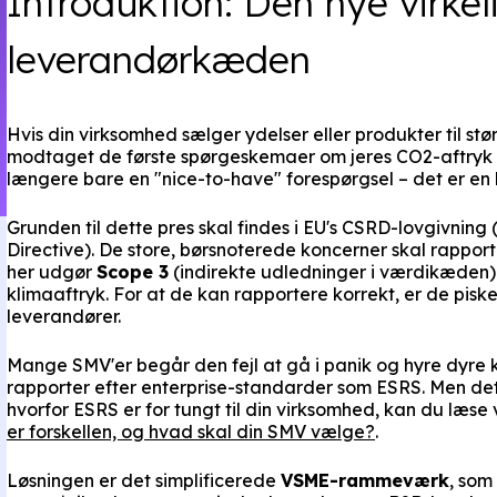
Introduktion: Den nye virkel
leverandørkæden
Hvis din virksomhed sælger ydelser eller produkter til stø
modtaget de første spørgeskemaer om jeres CO2-aftryk o
længere bare en "nice-to-have" forespørgsel – det er en 
Grunden til dette pres skal findes i EU's CSRD-lovgivning
Directive). De store, børsnoterede koncerner skal rappo
her udgør
Scope 3
(indirekte udledninger i værdikæden)
klimaaftryk. For at de kan rapportere korrekt, er de piske
leverandører.
Mange SMV'er begår den fejl at gå i panik og hyre dyre 
rapporter efter enterprise-standarder som ESRS. Men det e
hvorfor ESRS er for tungt til din virksomhed, kan du læs
er forskellen, og hvad skal din SMV vælge?
.
Løsningen er det simplificerede
VSME-rammeværk
, som