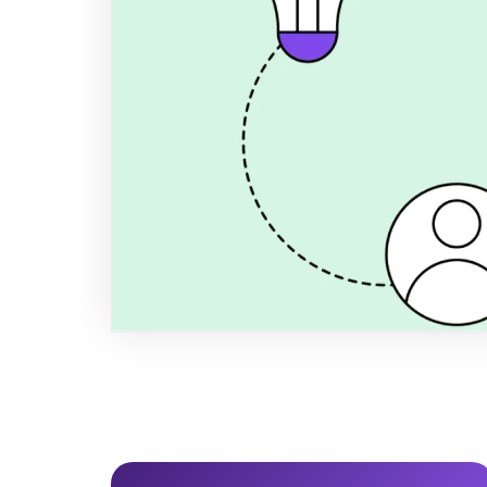
store B2B-k
Lær hvordan din SMV opfylder Scope
B2B-kunder ved hjælp af VSME-ra
dyre konsulenter og automatiser ra
Wardn.
Author
Title
Publi
Anders Spile Christensen
Co-founder
Decemb