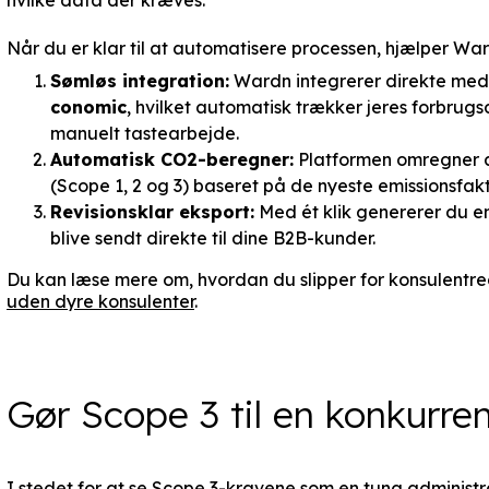
Når du er klar til at automatisere processen, hjælper Wa
Sømløs integration:
Wardn integrerer direkte me
conomic
, hvilket automatisk trækker jeres forbrugs
manuelt tastearbejde.
Automatisk CO2-beregner:
Platformen omregner au
(Scope 1, 2 og 3) baseret på de nyeste emissionsfakt
Revisionsklar eksport:
Med ét klik genererer du en 
blive sendt direkte til dine B2B-kunder.
Du kan læse mere om, hvordan du slipper for konsulentre
uden dyre konsulenter
.
Gør Scope 3 til en konkurre
I stedet for at se Scope 3-kravene som en tung administ