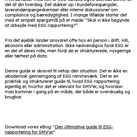
del af din hverdag. Det dukker op i kundeforespørgsler,
leverandørspørgeskemaer eller interne diskussioner om
compliance og bæredygtighed. I mange tilfælde starter det
med et simpelt spørgsmål på et møde: “Skal vi ikke begynde
at arbejde med ESG rapportering?”
Fra det øjeblik lander ansvaret ofte hos en person i drift, HR,
økonomi eller administration. Ikke nødvendigvis fordi ESG er
en del af deres rolle, men fordi de er strukturerede, nysgerrige
eller tættest på data.
Denne guide er skrevet til netop den situation. Det er ikke en
akademisk gennemgang af ESG rammeværk. Det er en
praktisk og struktureret guide til, hvad ESG rapportering
egentlig er, hvorfor det er relevant for SMV’er, og hvordan
man kommer i gang på en måde, der både er overskuelig og
brugbar.
Download vores eBog: "
Den Ultimative guide til ESG-
rapportering for SMV'er
"