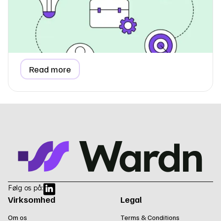
kontorplads?
Lær, hvordan du rapporterer forbrugsdata for et lejet
kontor, kontorhotel eller coworking space i din ESG-
rapport, herunder metoder til forholdsmæssig fordeling
og fakturabaserede estimater.
Read more
Følg os på:
Virksomhed
Legal
Om os
Terms & Conditions