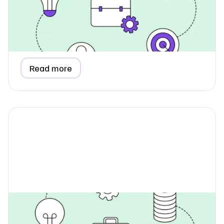
medarbejderpendling?
Lær, hvordan du indsamler præcise data om
medarbejderpendling til din ESG-rapport, forstå hvorfor
det hører til i Scope 3, og se hvordan et enkelt
spørgeskema gør processen nem.
Read more
Hvordan rapporterer jeg
forbrugsdata, når jeg lejer