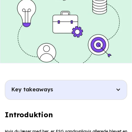
Key takeaways
Introduktion
Hvis du læser med her, er ESG sandsynligvis allerede blevet en