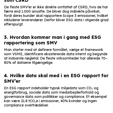
som CSRD
De fleste SMV’er er ikke direkte omfattet af CSRD, hvis de har
færre end 1.000 ansatte. De bliver dog indirekte påvirket,
fordi deres kunder skal rapportere Scope 3 emissioner, hvilket
inkluderer leverandører. Derfor bliver ESG data i stigende grad
efterspurgt.
3. Hvordan kommer man i gang med ESG
rapportering som SMV
Man starter med at definere formålet, vælge et framework
som VSME, identificere eksisterende data internt og begynde
at indsamle nøgletal. De fleste virksomheder har allerede 70–
80% af dataene tilgængelige.
4. Hvilke data skal med i en ESG rapport for
SMV’er
En ESG rapport indeholder typisk miljødata som CO₂ og
energiforbrug, sociale data som medarbejderforhold og
governance data som politikker og compliance. Et eksempel
kan være 21.8 tCO₂e i emissioner, 40% kvinder og ingen
compliance overtrædelser.