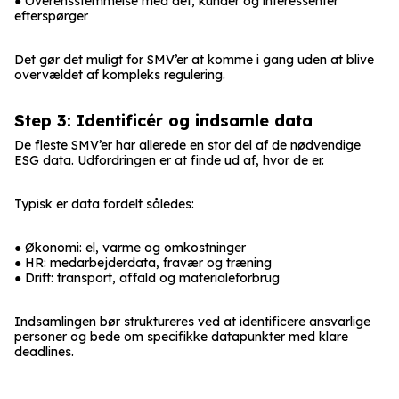
● Overensstemmelse med det, kunder og interessenter
efterspørger
Det gør det muligt for SMV’er at komme i gang uden at blive
overvældet af kompleks regulering.
Step 3: Identificér og indsamle data
De fleste SMV’er har allerede en stor del af de nødvendige
ESG data. Udfordringen er at finde ud af, hvor de er.
Typisk er data fordelt således:
● Økonomi: el, varme og omkostninger
● HR: medarbejderdata, fravær og træning
● Drift: transport, affald og materialeforbrug
Indsamlingen bør struktureres ved at identificere ansvarlige
personer og bede om specifikke datapunkter med klare
deadlines.