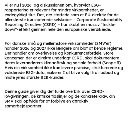
Vi er nu i 2026, og diskussionen om, hvorvidt ESG-
rapportering er relevant for mindre virksomheder, er
endegyldigt slut. Det, der startede som et EU-direktiv for de
allerstørste børsnoterede selskaber – Corporate Sustainability
Reporting Directive (CSRD) – har skabt en massiv "trickle-
down"-effekt gennem hele den europæiske værdikæde.
For danske små og mellemstore virksomheder (SMV'er)
handler 2026 og 2027 ikke længere om blot at kende reglerne.
Det handler om overlevelse og konkurrencefordele. Store
koncerner, der er direkte underlagt CSRD, skal dokumentere
deres leverandørers klimaaftryk og sociale forhold (Scope 3).
Hvis din virksomhed ikke kan levere præcise, strukturerede og
validerede ESG-data, risikerer I at blive valgt fra i udbud og
miste jeres største B2B-kunder.
Denne guide giver dig det fulde overblik over CSRD-
lovgivningen, de kritiske tidslinjer og de konkrete krav, din
SMV skal opfylde for at forblive en attraktiv
samarbejdspartner.