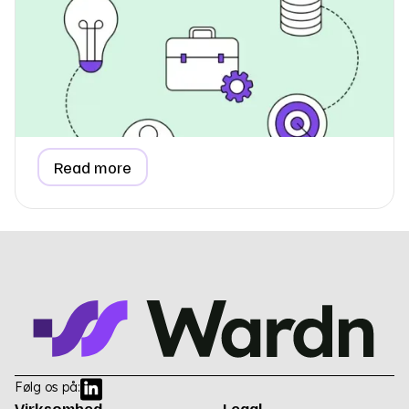
Hvordan rapporterer jeg
forbrugsdata, når jeg lejer
kontorplads?
Lær, hvordan du rapporterer forbrugsdata for et lejet
kontor, kontorhotel eller coworking space i din ESG-
rapport, herunder metoder til forholdsmæssig fordeling
og fakturabaserede estimater.
Read more
Følg os på:
Virksomhed
Legal