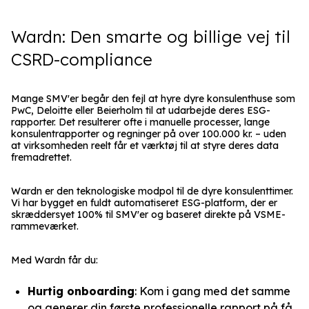
Wardn: Den smarte og billige vej til
CSRD-compliance
Mange SMV'er begår den fejl at hyre dyre konsulenthuse som
PwC, Deloitte eller Beierholm til at udarbejde deres ESG-
rapporter. Det resulterer ofte i manuelle processer, lange
konsulentrapporter og regninger på over 100.000 kr. – uden
at virksomheden reelt får et værktøj til at styre deres data
fremadrettet.
Wardn er den teknologiske modpol til de dyre konsulenttimer.
Vi har bygget en fuldt automatiseret ESG-platform, der er
skræddersyet 100% til SMV'er og baseret direkte på VSME-
rammeværket.
Med Wardn får du:
Hurtig onboarding
: Kom i gang med det samme
og generer din første professionelle rapport på få