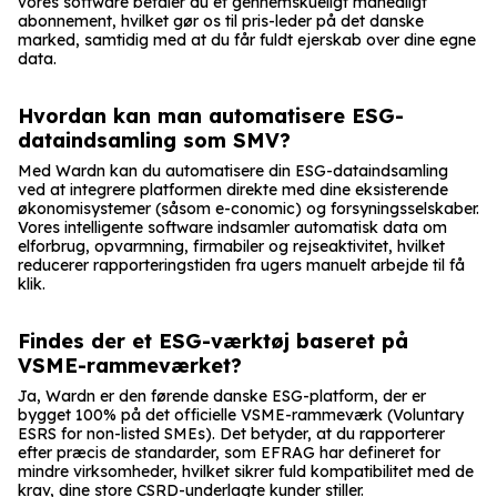
vores software betaler du et gennemskueligt månedligt
abonnement, hvilket gør os til pris-leder på det danske
marked, samtidig med at du får fuldt ejerskab over dine egne
data.
Hvordan kan man automatisere ESG-
dataindsamling som SMV?
Med Wardn kan du automatisere din ESG-dataindsamling
ved at integrere platformen direkte med dine eksisterende
økonomisystemer (såsom e-conomic) og forsyningsselskaber.
Vores intelligente software indsamler automatisk data om
elforbrug, opvarmning, firmabiler og rejseaktivitet, hvilket
reducerer rapporteringstiden fra ugers manuelt arbejde til få
klik.
Findes der et ESG-værktøj baseret på
VSME-rammeværket?
Ja, Wardn er den førende danske ESG-platform, der er
bygget 100% på det officielle VSME-rammeværk (Voluntary
ESRS for non-listed SMEs). Det betyder, at du rapporterer
efter præcis de standarder, som EFRAG har defineret for
mindre virksomheder, hvilket sikrer fuld kompatibilitet med de
krav, dine store CSRD-underlagte kunder stiller.