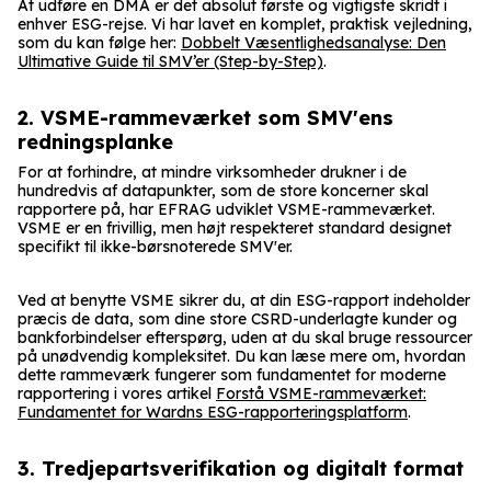
At udføre en DMA er det absolut første og vigtigste skridt i
enhver ESG-rejse. Vi har lavet en komplet, praktisk vejledning,
som du kan følge her:
Dobbelt Væsentlighedsanalyse: Den
Ultimative Guide til SMV’er (Step-by-Step)
.
2. VSME-rammeværket som SMV'ens
redningsplanke
For at forhindre, at mindre virksomheder drukner i de
hundredvis af datapunkter, som de store koncerner skal
rapportere på, har EFRAG udviklet VSME-rammeværket.
VSME er en frivillig, men højt respekteret standard designet
specifikt til ikke-børsnoterede SMV'er.
Ved at benytte VSME sikrer du, at din ESG-rapport indeholder
præcis de data, som dine store CSRD-underlagte kunder og
bankforbindelser efterspørg, uden at du skal bruge ressourcer
på unødvendig kompleksitet. Du kan læse mere om, hvordan
dette rammeværk fungerer som fundamentet for moderne
rapportering i vores artikel
Forstå VSME-rammeværket:
Fundamentet for Wardns ESG-rapporteringsplatform
.
3. Tredjepartsverifikation og digitalt format