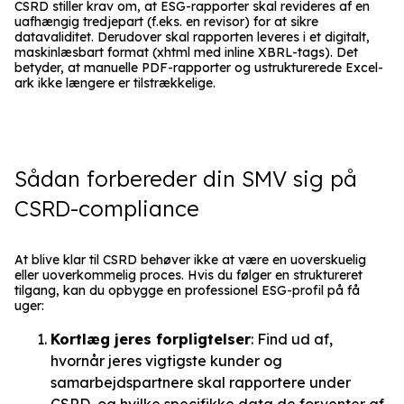
CSRD stiller krav om, at ESG-rapporter skal revideres af en
uafhængig tredjepart (f.eks. en revisor) for at sikre
datavaliditet. Derudover skal rapporten leveres i et digitalt,
maskinlæsbart format (xhtml med inline XBRL-tags). Det
betyder, at manuelle PDF-rapporter og ustrukturerede Excel-
ark ikke længere er tilstrækkelige.
Sådan forbereder din SMV sig på
CSRD-compliance
At blive klar til CSRD behøver ikke at være en uoverskuelig
eller uoverkommelig proces. Hvis du følger en struktureret
tilgang, kan du opbygge en professionel ESG-profil på få
uger:
Kortlæg jeres forpligtelser
: Find ud af,
hvornår jeres vigtigste kunder og
samarbejdspartnere skal rapportere under
CSRD, og hvilke specifikke data de forventer af