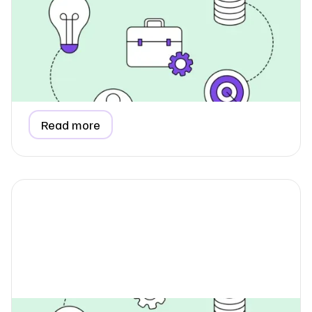
Hvordan indsamler jeg data til
emissionsberegning for
medarbejderpendling?
Lær, hvordan du indsamler præcise data om
medarbejderpendling til din ESG-rapport, forstå hvorfor
det hører til i Scope 3, og se hvordan et enkelt
spørgeskema gør processen nem.
Read more