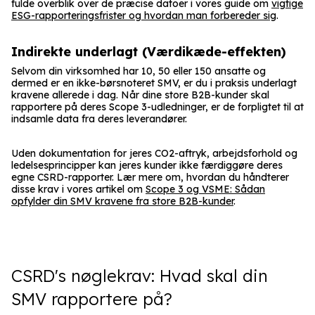
fulde overblik over de præcise datoer i vores guide om
vigtige
ESG-rapporteringsfrister og hvordan man forbereder sig
.
Indirekte underlagt (Værdikæde-effekten)
Selvom din virksomhed har 10, 50 eller 150 ansatte og
dermed er en ikke-børsnoteret SMV, er du i praksis underlagt
kravene allerede i dag. Når dine store B2B-kunder skal
rapportere på deres Scope 3-udledninger, er de forpligtet til at
indsamle data fra deres leverandører.
Uden dokumentation for jeres CO2-aftryk, arbejdsforhold og
ledelsesprincipper kan jeres kunder ikke færdiggøre deres
egne CSRD-rapporter. Lær mere om, hvordan du håndterer
disse krav i vores artikel om
Scope 3 og VSME: Sådan
opfylder din SMV kravene fra store B2B-kunder
.
CSRD's nøglekrav: Hvad skal din
SMV rapportere på?